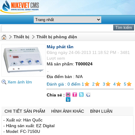
Thiết bị
Thiết bị phòng điện
Máy phát tần
Đăng ngày 24-06-2013 11:18:52 PM - 3481
Lượt xem
Mã sản phẩm:
T000024
.
Địa điểm bán : N/A
Xem ảnh lớn
Đánh giá :
0
điểm
1
2
3
4
5
Chia sẻ :
CHI TIẾT SẢN PHẨM
HÌNH ẢNH KHÁC
BÌNH LUẬN
- Xuất xứ: Hàn Quốc
- Hãng sản xuất: EZ Digital
- Model: FC-7150U