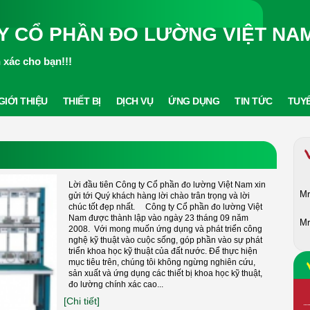
Y CỔ PHẦN ĐO LƯỜNG VIỆT NA
xác cho bạn!!!
GIỚI THIỆU
THIẾT BỊ
DỊCH VỤ
ỨNG DỤNG
TIN TỨC
TUY
Lời đầu tiên Công ty Cổ phần đo lường Việt Nam xin
Mr
gửi tới Quý khách hàng lời chào trân trọng và lời
chúc tốt đẹp nhất. Công ty Cổ phần đo lường Việt
Nam được thành lập vào ngày 23 tháng 09 năm
Mr
2008. Với mong muốn ứng dụng và phát triển công
nghệ kỹ thuật vào cuộc sống, góp phần vào sự phát
triển khoa học kỹ thuật của đất nước. Để thực hiện
mục tiêu trên, chúng tôi không ngừng nghiên cứu,
sản xuất và ứng dụng các thiết bị khoa học kỹ thuật,
đo lường chính xác cao...
[Chi tiết]