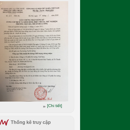
[Chi tiết]
Thống kê truy cập