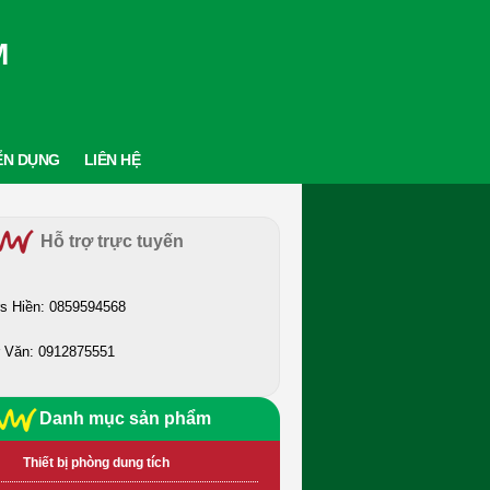
M
ỂN DỤNG
LIÊN HỆ
Hỗ trợ trực tuyến
s Hiền: 0859594568
 Văn: 0912875551
Danh mục sản phẩm
Thiết bị phòng dung tích