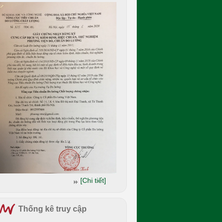
[Chi tiết]
Thống kê truy cập