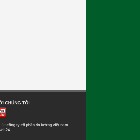
ỚI CHÚNG TÔI
uộc
công ty cổ phần đo lường việt nam
Web24