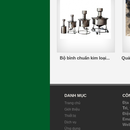
Bộ bình chuẩn kim loại...
Quả 
DANH MỤC
CÔN
Địa 
Trang chủ
Trì,
Giới thiệu
Điệ
Thiết bị
Ema
Dịch vụ
Web
Ứng dụng