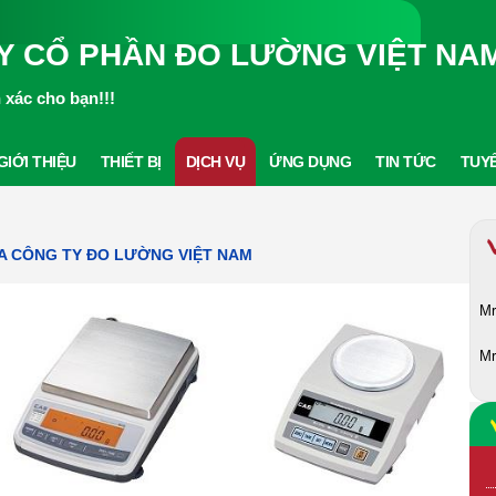
Y CỔ PHẦN ĐO LƯỜNG VIỆT NA
xác cho bạn!!!
GIỚI THIỆU
THIẾT BỊ
DỊCH VỤ
ỨNG DỤNG
TIN TỨC
TUY
ỦA CÔNG TY ĐO LƯỜNG VIỆT NAM
Mr
Mr