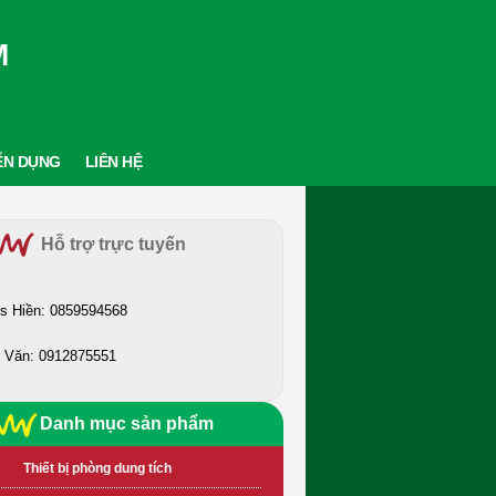
M
ỂN DỤNG
LIÊN HỆ
Hỗ trợ trực tuyến
s Hiền: 0859594568
 Văn: 0912875551
Danh mục sản phẩm
Thiết bị phòng dung tích