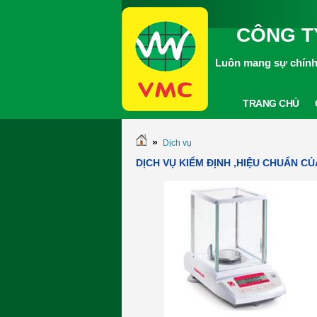
CÔNG T
Luôn mang sự chính 
TRANG CHỦ
»
Dịch vụ
DỊCH VỤ KIỂM ĐỊNH ,HIỆU CHUẨN C