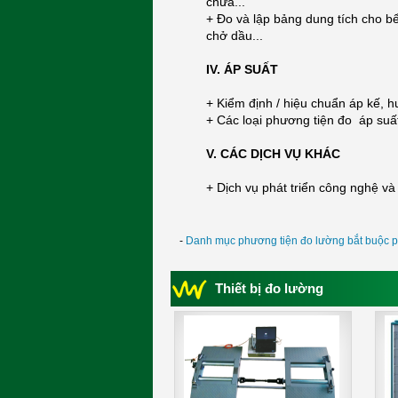
chứa...
+ Đo và lập bảng dung tích cho bể
chở dầu...
IV. ÁP SUẤT
+ Kiểm định / hiệu chuẩn áp kế, h
+ Các loại phương tiện đo áp suấ
V. CÁC DỊCH VỤ KHÁC
+ Dịch vụ phát triển công nghệ v
-
Danh mục phương tiện đo lường bắt buộc p
Thiết bị đo lường