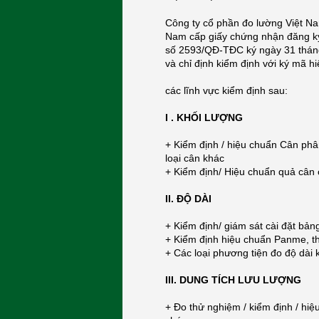
Công ty cổ phần đo lường Việt N
Nam cấp giấy chứng nhận đăng ký
số 2593/QĐ-TĐC ký ngày 31 tháng
và chỉ định kiểm định với ký mã hi
các lĩnh vực kiểm định sau:
I . KHỐI LƯỢNG
+ Kiểm định / hiệu chuẩn Cân phân
loại cân khác
+ Kiểm định/ Hiệu chuẩn quả cân
II. ĐỘ DÀI
+ Kiểm định/ giám sát cài đặt bản
+ Kiểm định hiệu chuẩn Panme, th
+ Các loại phương tiện đo độ dài 
III. DUNG TÍCH LƯU LƯỢNG
+ Đo thử nghiệm / kiểm định / hiệ