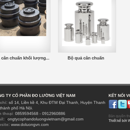
cân chuẩn khối lượng...
Bộ quả cân chuẩn
G TY CỔ PHẦN ĐO LƯỜNG VIỆT NAM
KẾT NỐI V
chỉ:
số 14, Liền kề 4, Khu ĐTM Đại Thanh, Huyện Thanh
 thành phố Hà Nội.
n thoại
:
0859594568 - 0912960886
Bản quyền th
il:
ongtycophandoluongvietnam@gmail.com
c
Thiết kế
bởi
site:
www.doluongvn.com