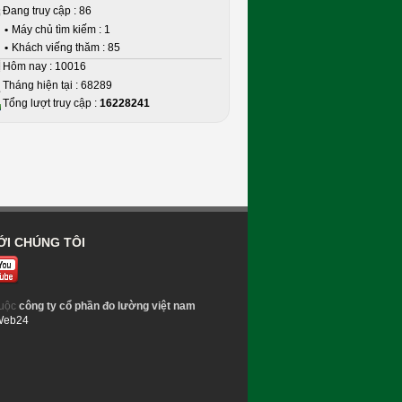
Đang truy cập : 86
•
Máy chủ tìm kiếm : 1
•
Khách viếng thăm : 85
Hôm nay : 10016
Tháng hiện tại : 68289
Tổng lượt truy cập :
16228241
ỚI CHÚNG TÔI
uộc
công ty cổ phần đo lường việt nam
Web24