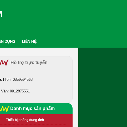
M
ỂN DỤNG
LIÊN HỆ
Hỗ trợ trực tuyến
s Hiền: 0859594568
 Văn: 0912875551
Danh mục sản phẩm
Thiết bị phòng dung tích