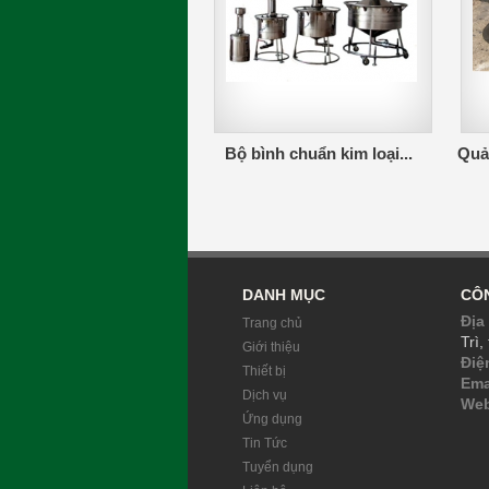
Bộ bình chuẩn kim loại...
Quả 
DANH MỤC
CÔN
Địa 
Trang chủ
Trì,
Giới thiệu
Điệ
Thiết bị
Ema
Dịch vụ
Web
Ứng dụng
Tin Tức
Tuyển dụng