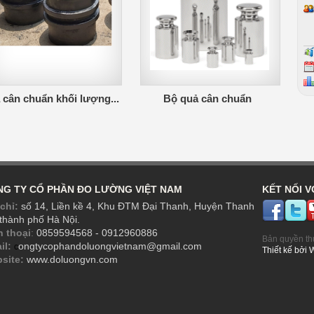
cân chuẩn khối lượng...
Bộ quả cân chuẩn
G TY CỔ PHẦN ĐO LƯỜNG VIỆT NAM
KẾT NỐI V
chỉ:
số 14, Liền kề 4, Khu ĐTM Đại Thanh, Huyện Thanh
 thành phố Hà Nội.
n thoại
:
0859594568 - 0912960886
Bản quyền th
il:
ongtycophandoluongvietnam@gmail.com
c
Thiết kế
bởi
site:
www.doluongvn.com