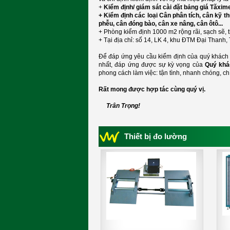
+
Kiểm định/ giám sát cài đặt bảng giá Tăxim
+ Kiểm định các loại Cân phân tích, cân kỹ th
phễu, cân đóng bào, cân xe nâng, cân ôtô...
+ Phòng kiểm định 1000 m
2
rộng rãi, sạch sẽ,
+ Tại địa chỉ: số 14, LK 4, khu ĐTM Đại Thanh, 
Để đáp ứng yêu cầu kiểm định của quý khách h
nhất, đáp ứng được sự kỳ vọng của
Quý khá
phong cách làm việc: tận tình, nhanh chóng, ch
Rất mong được hợp tác cùng quý vị.
Trân Trọng!
Thiết bị đo lường