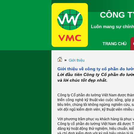
CÔNG T
Luôn mang sự chính 
TRANG CHỦ
»
Giới thiệu
Giới thiệu về công ty cổ phần đo lư
Lời đầu tiên Công ty Cổ phần đo lườn
và lời chúc tốt đẹp nhất.
Công ty Cổ phần đo lường Việt Nam được thà
triển công nghệ kỹ thuật vào cuộc sống, góp 
tiêu trên, chúng tôi không ngừng nghiên cứu, s
với đội ngũ kiểm định viên, kỹ thuật viên nhiề
Với phương trâm phục vụ khách hàng là phục v
Công ty cổ phần đo lường Việt Nam đã được 
đăng ký hoặt động thử nghiệm, hiệu chuẩn, k
và chỉ định kiểm định với ký mã hiệu pháp lý là