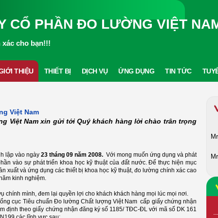
Y CỔ PHẦN ĐO LƯỜNG VIỆT NA
xác cho bạn!!!
GIỚI THIỆU
THIẾT BỊ
DỊCH VỤ
ỨNG DỤNG
TIN TỨC
TUY
ờng Việt Nam
g Việt Nam xin gửi tới Quý khách hàng lời chào trân trọng
Mr
nh lập vào ngày
23 tháng 09 năm 2008.
Với mong muốn ứng dụng và phát
Mr
phần vào sự phát triển khoa học kỹ thuật của đất nước. Để thực hiện mục
ản xuất và ứng dụng các thiết bị khoa học kỹ thuật, đo lường chính xác cao
u năm kinh nghiệm.
ụ chính mình, đem lại quyền lợi cho khách khách hàng mọi lúc mọi nơi.
Tổng cục Tiêu chuẩn Đo lường Chất lượng Việt Nam cấp giấy chứng nhận
iểm định theo giấy chứng nhận đăng ký số 1185/ TĐC-ĐL với mã số DK 161
 N199,các lĩnh vực sau: