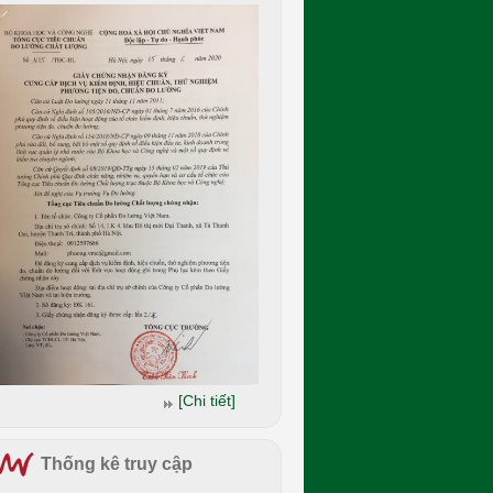
[Chi tiết]
Thống kê truy cập