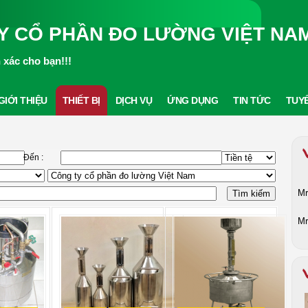
Y CỔ PHẦN ĐO LƯỜNG VIỆT NA
xác cho bạn!!!
GIỚI THIỆU
THIẾT BỊ
DỊCH VỤ
ỨNG DỤNG
TIN TỨC
TUY
Đến :
Mr
Mr