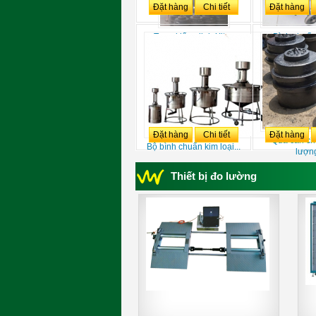
Đặt hàng
Chi tiết
Đặt hàng
Trạm kiểm định Xitec
Bình chuẩn
kiểm.
Đặt hàng
Chi tiết
Đặt hàng
Quả cân ch
Bộ bình chuẩn kim loại...
lượng
Thiết bị đo lường