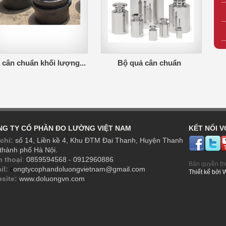
cân chuẩn khối lượng...
Bộ quả cân chuẩn
G TY CỔ PHẦN ĐO LƯỜNG VIỆT NAM
KẾT NỐI V
chỉ:
số 14, Liền kề 4, Khu ĐTM Đại Thanh, Huyện Thanh
 thành phố Hà Nội.
n thoại
:
0859594568 - 0912960886
Bản quyền th
il:
ongtycophandoluongvietnam@gmail.com
c
Thiết kế
bởi
site:
www.doluongvn.com