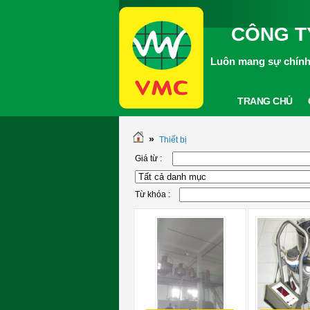
CÔNG T
Luôn mang sự chính 
TRANG CHỦ
»
Thiết bị
Giá từ :
Từ khóa :