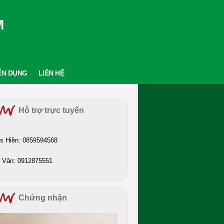
M
ỂN DỤNG
LIÊN HỆ
Hỗ trợ trực tuyến
s Hiền: 0859594568
 Văn: 0912875551
Chứng nhận