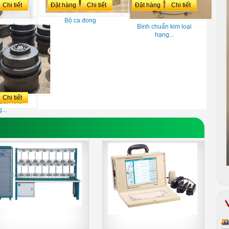
Chi tiết
Đặt hàng
Chi tiết
Đặt hàng
Chi tiết
Bộ ca đong
 di động
Bình chuẩn kim loại
..
hạng...
Chi tiết
uẩn khối
...