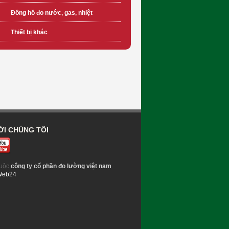
Đồng hồ đo nước, gas, nhiệt
Thiết bị khác
ỚI CHÚNG TÔI
uộc
công ty cổ phần đo lường việt nam
Web24