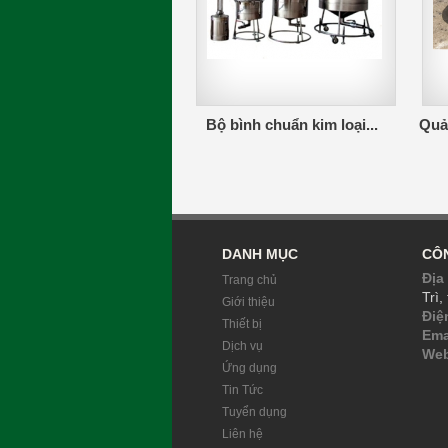
Bộ bình chuẩn kim loại...
Quả 
DANH MỤC
CÔN
Địa 
Trang chủ
Trì,
Giới thiệu
Điệ
Thiết bị
Ema
Dịch vụ
Web
Ứng dụng
Tin Tức
Tuyển dụng
Liên hệ